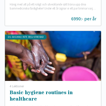
Häng med att på ett roligt och utvecklande sätt träna upp dina
barnmedicinska färdigheter! Under ett år ägnar vi ett par timmar varje
vecka åt…
6990:- per år
DU ÄR ÄNNU INTE REGISTRERAD
4 Lektioner
Basic hygiene routines in
healthcare