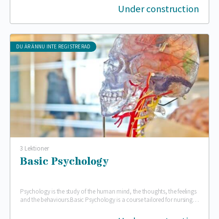
Under construction
DU ÄR ÄNNU INTE REGISTRERAD
3 Lektioner
Basic Psychology
Psychology is the study of the human mind, the thoughts, the feelings
and the behaviours.Basic Psychology is a course tailored for nursing
schools in low-income…