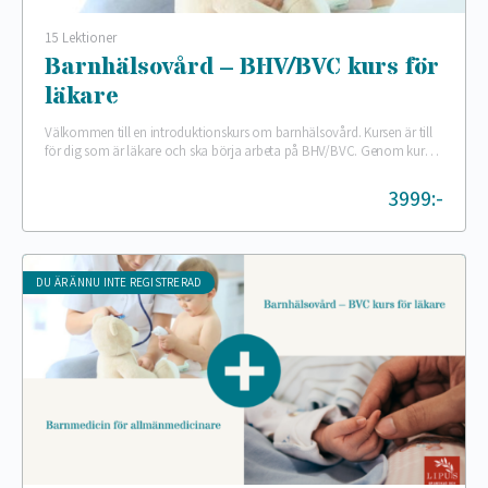
15 Lektioner
Barnhälsovård – BHV/BVC kurs för
läkare
Välkommen till en introduktionskurs om barnhälsovård. Kursen är till
för dig som är läkare och ska börja arbeta på BHV/BVC. Genom kursen
blandar vi föreläsningar…
3999:-
DU ÄR ÄNNU INTE REGISTRERAD