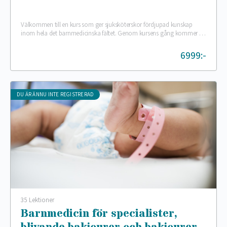
Välkommen till en kurs som ger sjuksköterskor fördjupad kunskap
inom hela det barnmedicinska fältet. Genom kursens gång kommer du
att öka din förmåga och förstå…
6999:-
DU ÄR ÄNNU INTE REGISTRERAD
35 Lektioner
Barnmedicin för specialister,