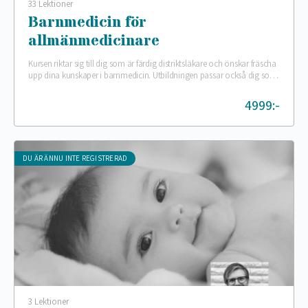
33 Lektioner
Barnmedicin för
allmänmedicinare
Kursen riktar sig till dig som är färdig distriktsläkare och önskar fräscha
upp dina kunskaper i barnmedicin. Utbildningen passar också dig som
är ST-läkare i…
4999:-
DU ÄR ÄNNU INTE REGISTRERAD
3 Lektioner