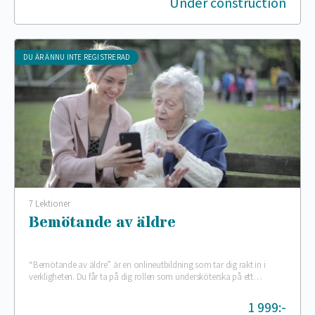
Under construction
DU ÄR ÄNNU INTE REGISTRERAD
7 Lektioner
Bemötande av äldre
“Bemötande av äldre” är en onlineutbildning som tar dig rakt in i
verkligheten. Du får ta på dig rollen som undersköterska på ett
äldreboende och…
1 999:-