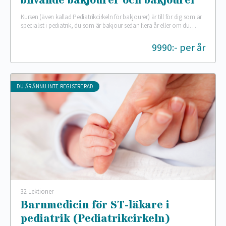
blivande bakjourer och bakjourer
Kursen (även kallad Pediatrikcirkeln för bakjourer) är till för dig som är
specialist i pediatrik, du som är bakjour sedan flera år eller om du…
9990:- per år
DU ÄR ÄNNU INTE REGISTRERAD
32 Lektioner
Barnmedicin för ST-läkare i
pediatrik (Pediatrikcirkeln)