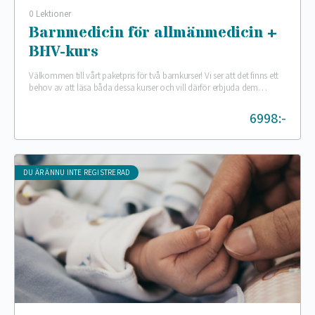
0 Lektioner
Barnmedicin för allmänmedicin +
BHV-kurs
Välkommen till vårt paketpris för två barnkurser! Vi ser att det finns ett
behov av att läsa båda dessa kurser och vill därför erbjuda dem…
6998:-
DU ÄR ÄNNU INTE REGISTRERAD