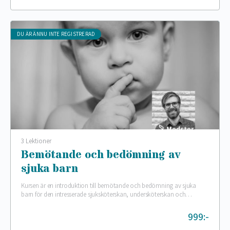
DU ÄR ÄNNU INTE REGISTRERAD
3 Lektioner
Bemötande och bedömning av
sjuka barn
Kursen är en introduktion till bemötande och bedömning av sjuka
barn för den intresserade sjuksköterskan, undersköterskan och
vårdpersonal. Hur får man en treåring mindre rädd? Hur…
999:-