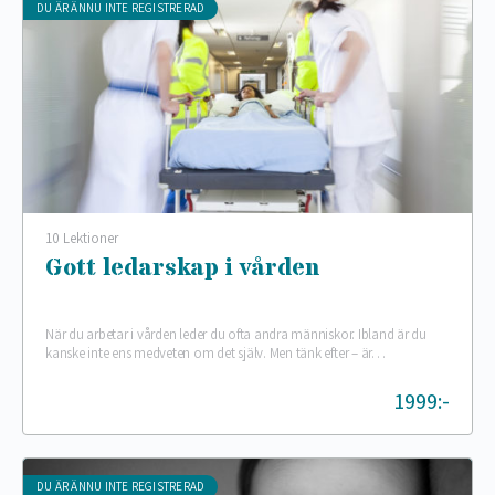
DU ÄR ÄNNU INTE REGISTRERAD
10 Lektioner
Gott ledarskap i vården
När du arbetar i vården leder du ofta andra människor. Ibland är du
kanske inte ens medveten om det själv. Men tänk efter – är…
1999:-
DU ÄR ÄNNU INTE REGISTRERAD