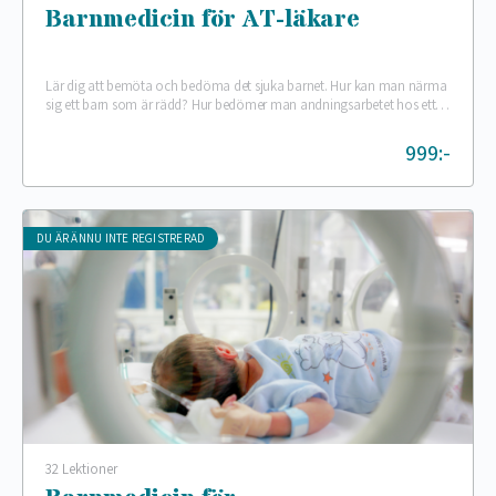
Barnmedicin för AT-läkare
Lär dig att bemöta och bedöma det sjuka barnet. Hur kan man närma
sig ett barn som är rädd? Hur bedömer man andningsarbetet hos ett…
999:-
DU ÄR ÄNNU INTE REGISTRERAD
32 Lektioner