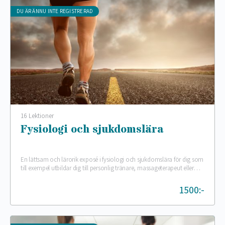
DU ÄR ÄNNU INTE REGISTRERAD
16 Lektioner
Fysiologi och sjukdomslära
En lättsam och lärorik exposé i fysiologi och sjukdomslära för dig som
till exempel utbildar dig till personlig tränare, massageterapeut eller
träningsinstruktör. Kursen följer kraven…
1500:-