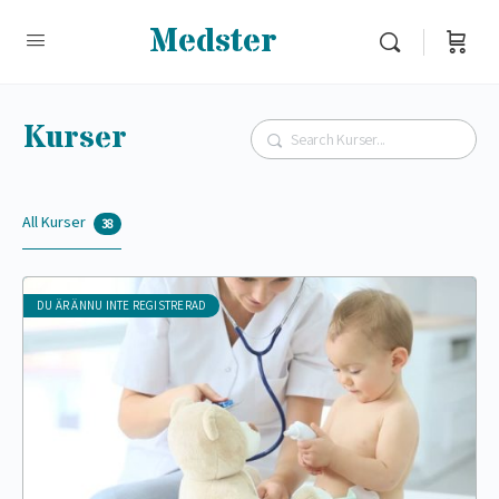
Medster
Kurser
Sök
All Kurser
38
DU ÄR ÄNNU INTE REGISTRERAD