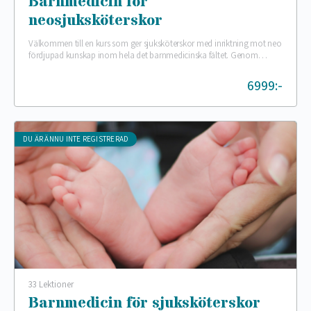
Barnmedicin för
neosjuksköterskor
Välkommen till en kurs som ger sjuksköterskor med inriktning mot neo
fördjupad kunskap inom hela det barnmedicinska fältet. Genom
kursens gång kommer du att öka…
6999:-
DU ÄR ÄNNU INTE REGISTRERAD
33 Lektioner
Barnmedicin för sjuksköterskor