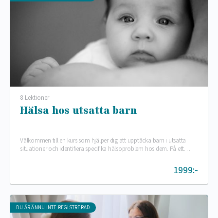
8 Lektioner
Hälsa hos utsatta barn
Välkommen till en kurs som hjälper dig att upptäcka barn i utsatta
situationer och identifiera specifika hälsoproblem hos dem. På ett
pedagogiskt och konkret sätt…
1999:-
DU ÄR ÄNNU INTE REGISTRERAD