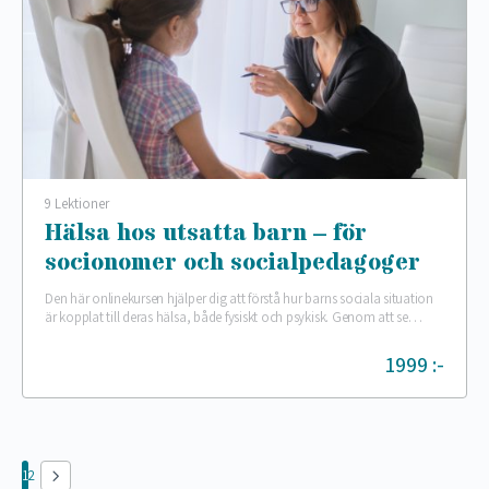
9 Lektioner
Hälsa hos utsatta barn – för
socionomer och socialpedagoger
Den här onlinekursen hjälper dig att förstå hur barns sociala situation
är kopplat till deras hälsa, både fysiskt och psykisk. Genom att se
barnet utifrån…
1999 :-
1
2