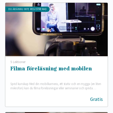
DU ÄR ÄNNU INTE REGISTRERAD
5 Lektioner
Filma föreläsning med mobilen
Sprid kunskap Med din mobilkamera, ett stativ och en mygga (en liten
mikrofon) kan du filma föreläsningar eller seminarier och sprida
föreläsningens kunskap till alla…
Gratis