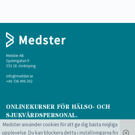
Medster AB
Gjuterigatan 9
553 18 Jönköping
info@medster.se
+46 736 496 302
ONLINEKURSER FÖR HÄLSO- OCH
SJUKVÅRDSPERSONAL.
Medster använder cookies för att ge dig bästa möjliga
Längtar du också efter att få lära dig mer? Har du också en pressad vardag?
upplevelse. Du kan blockera detta i inställningarna för