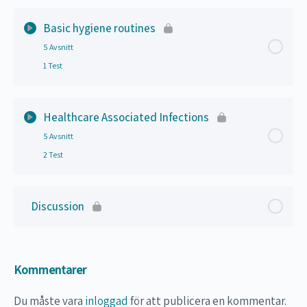
Basic hygiene routines
5 Avsnitt
1 Test
Lektion Innehåll
0% Slutfört
0/5 Steps
Healthcare Associated Infections
5 Avsnitt
Hand hygiene
2 Test
Proper handwashing
Lektion Innehåll
0% Slutfört
0/5 Steps
Discussion
Work wear
Urinary tract infection
Personal protective equipment
Kommentarer
Pneumonia
Accessories that makes hygiene more difficult
Du måste vara
inloggad
för att publicera en kommentar.