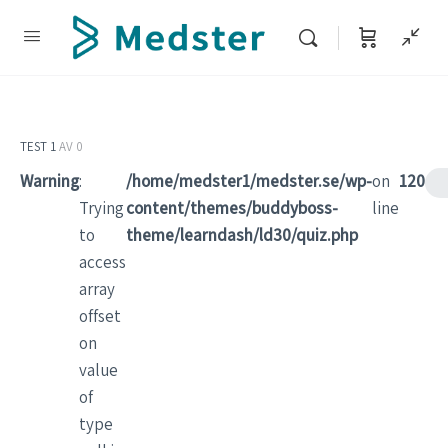
TEST 1
AV 0
Warning
:
/home/medster1/medster.se/wp-
on
120
Trying
content/themes/buddyboss-
line
to
theme/learndash/ld30/quiz.php
access
array
offset
on
value
of
type