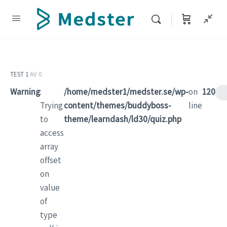
TEST 1
AV 0
Warning
:
/home/medster1/medster.se/wp-
on
120
Trying
content/themes/buddyboss-
line
to
theme/learndash/ld30/quiz.php
access
array
offset
on
value
of
type