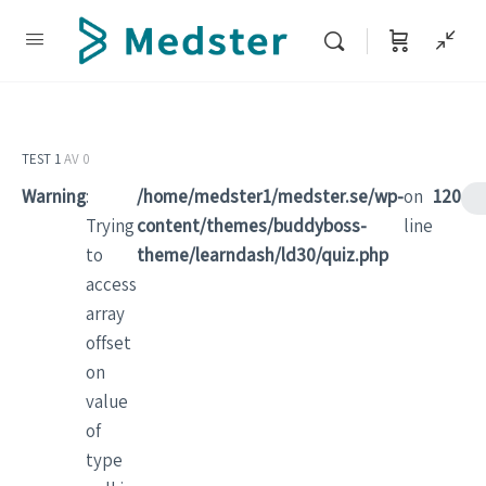
TEST 1
AV 0
Warning
:
/home/medster1/medster.se/wp-
on
120
Trying
content/themes/buddyboss-
line
to
theme/learndash/ld30/quiz.php
access
array
offset
on
value
of
type