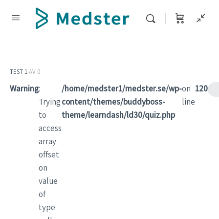
TEST 1
AV 0
Warning
:
/home/medster1/medster.se/wp-
on
120
Trying
content/themes/buddyboss-
line
to
theme/learndash/ld30/quiz.php
access
array
offset
on
value
of
type