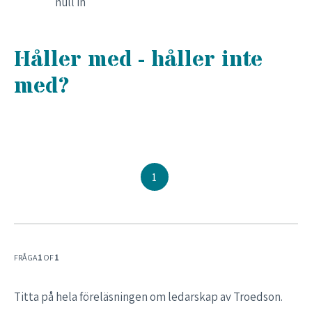
null in
Håller med - håller inte
med?
1
FRÅGA
1
OF
1
Titta på hela föreläsningen om ledarskap av Troedson.