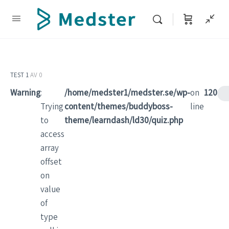
TEST 1
AV 0
Warning
:
/home/medster1/medster.se/wp-
on
120
Trying
content/themes/buddyboss-
line
to
theme/learndash/ld30/quiz.php
access
array
offset
on
value
of
type