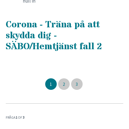
null in
Corona - Träna på att
skydda dig -
SÄBO/Hemtjänst fall 2
1
2
3
FRÅGA
1
OF
3