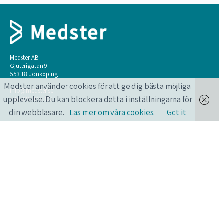
Medster AB
Gjuterigatan 9
553 18 Jönköping
Medster använder cookies för att ge dig bästa möjliga
info@medster.se
upplevelse. Du kan blockera detta i inställningarna för
+46 736 496 302
din webbläsare.
Läs mer om våra cookies.
Got it
ONLINEKURSER FÖR HÄLSO- OCH
SJUKVÅRDSPERSONAL.
Längtar du också efter att få lära dig mer? Har du också en pressad vardag?
Medster erbjuder smarta onlinekurser som du kan göra när du vill, var du
vill, året runt, alla dagar.