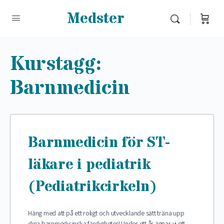
Medster
Kurstagg:
Barnmedicin
Barnmedicin för ST-
läkare i pediatrik
(Pediatrikcirkeln)
Häng med att på ett roligt och utvecklande sätt träna upp
dina barnmedicinska färdigheter! Under ett år ägnar vi ett