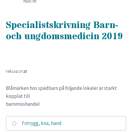
null in
Specialistskrivning Barn-
och ungdomsmedicin 2019
FRÅGA
1
OF
23
Blåmärken hos spädbarn på följande lokaler är starkt
kopplat till
barnmisshandel
Fotrygg, knä, hand