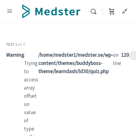
TEST 1
AV 0
Warning
:
/home/medster1/medster.se/wp-
on
120
Trying
content/themes/buddyboss-
line
to
theme/learndash/ld30/quiz.php
access
array
offset
on
value
of
type