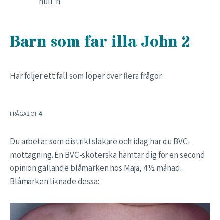
null in
Barn som far illa John 2
Här följer ett fall som löper över flera frågor.
FRÅGA
1
OF
4
Du arbetar som distriktsläkare och idag har du BVC-
mottagning. En BVC-sköterska hämtar dig för en second
opinion gällande blåmärken hos Maja, 4½ månad.
Blåmärken liknade dessa: