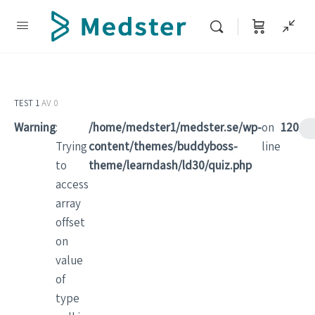
TEST 1
AV 0
Warning
:
/home/medster1/medster.se/wp-
on
120
Trying
content/themes/buddyboss-
line
to
theme/learndash/ld30/quiz.php
access
array
offset
on
value
of
type