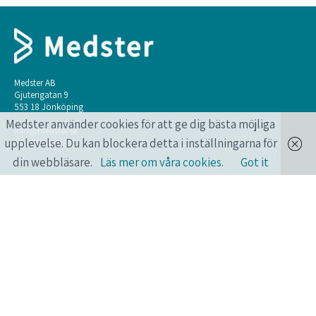
Medster AB
Gjuterigatan 9
553 18 Jönköping
Medster använder cookies för att ge dig bästa möjliga
info@medster.se
upplevelse. Du kan blockera detta i inställningarna för
+46 736 496 302
din webbläsare.
Läs mer om våra cookies.
Got it
ONLINEKURSER FÖR HÄLSO- OCH
SJUKVÅRDSPERSONAL.
Längtar du också efter att få lära dig mer? Har du också en pressad vardag?
Medster erbjuder smarta onlinekurser som du kan göra när du vill, var du
vill, året runt, alla dagar.