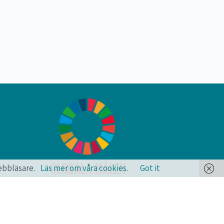
webbläsare.
Läs mer om våra cookies.
Got it
Medster arbetar aktivt med de Globala målen
och Agenda 2030, för en bättre vård och värld.