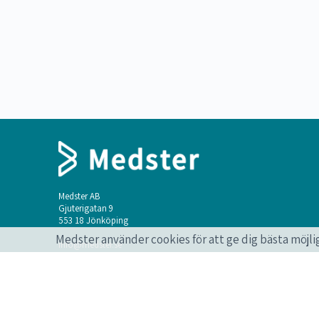
Medster AB
Gjuterigatan 9
553 18 Jönköping
Medster använder cookies för att ge dig bästa möjli
info@medster.se
+46 736 496 302