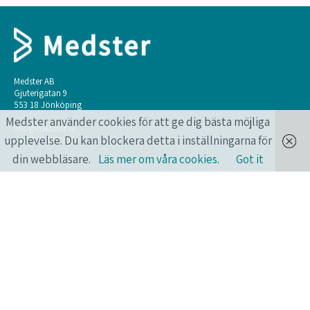
Medster AB
Gjuterigatan 9
553 18 Jönköping
Medster använder cookies för att ge dig bästa möjliga
info@medster.se
upplevelse. Du kan blockera detta i inställningarna för
+46 736 496 302
din webbläsare.
Läs mer om våra cookies.
Got it
ONLINEKURSER FÖR HÄLSO- OCH
SJUKVÅRDSPERSONAL.
Längtar du också efter att få lära dig mer? Har du också en pressad vardag?
Medster erbjuder smarta onlinekurser som du kan göra när du vill, var du
vill, året runt, alla dagar.