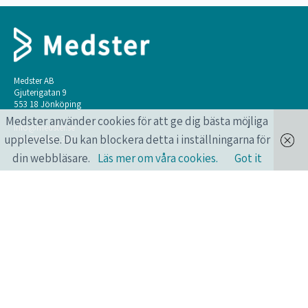
Medster AB
Gjuterigatan 9
553 18 Jönköping
Medster använder cookies för att ge dig bästa möjliga
info@medster.se
upplevelse. Du kan blockera detta i inställningarna för
+46 736 496 302
din webbläsare.
Läs mer om våra cookies.
Got it
ONLINEKURSER FÖR HÄLSO- OCH
SJUKVÅRDSPERSONAL.
Längtar du också efter att få lära dig mer? Har du också en pressad vardag?
Medster erbjuder smarta onlinekurser som du kan göra när du vill, var du
vill, året runt, alla dagar.