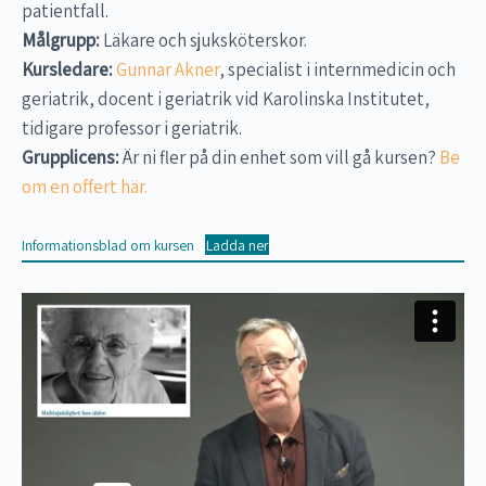
patientfall.
Målgrupp:
Läkare och sjuksköterskor.
Kursledare:
Gunnar Akner
, specialist i internmedicin och
geriatrik, docent i geriatrik vid Karolinska Institutet,
tidigare professor i geriatrik.
Grupplicens:
Är ni fler på din enhet som vill gå kursen?
Be
om en offert här.
Informationsblad om kursen
Ladda ner