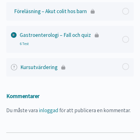
Föreläsning – Akut colit hos barn
Navigering i Medsters kurser
Gastroenterologi – Fall och quiz
6 Test
Lektion Innehåll
Kursutvärdering
Quiz – Gastroenterology
Kommentarer
Bakjoursfall – A66
Du måste vara
inloggad
för att publicera en kommentar.
Bakjoursfall – A65
Bakjoursfall – 63