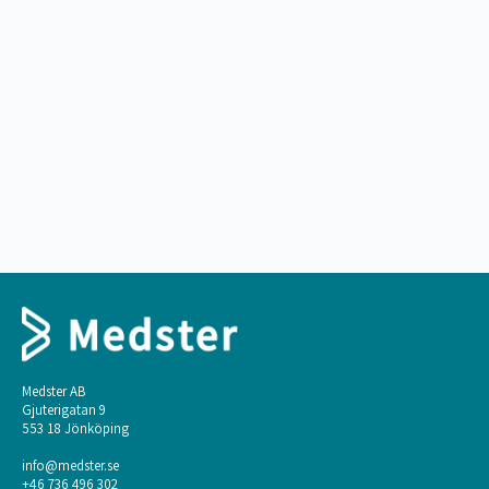
Bakjoursfall A 14 (Gastro)
Bakjoursfall – A62
Medster AB
Gjuterigatan 9
553 18 Jönköping
info@medster.se
+46 736 496 302