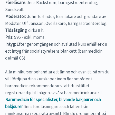
Föreläsare
: Jens Bäckström, barngastroenterolog,
Sundsvall.
Moderator:
John Terlinder, Barnläkare och grundare av
Medster. Ulf Jansson, Överläkare, Barngastroenterolog.
Tidsåtgång
: cirka 8 h.
Pris:
995:- exkl. moms
.
Intyg:
Efter genomgången och avslutad kurs erhåller du
ett intyg från socialstyrelsens blankett (barnmedicin
delmål C8)
Alla minikurser behandlar ett ämne och avsnitt, så om du
vill fördjupa dina kunskaper inom fler områden i
barnmedicin rekommenderar vi att du istället
registrerar dig till någon av våra barnmedicinkurser. I
Barnmedicin för specialister, blivande bakjourer och
bakjourer
finns föreläsningarna och fallen från
minikurserna i separata avsnitt. Blir du prenumerant på