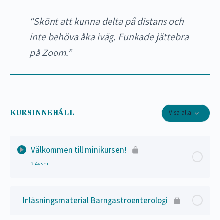
“Skönt att kunna delta på distans och
inte behöva åka iväg. Funkade jättebra
på Zoom.”
KURSINNEHÅLL
Visa alla
Välkommen till minikursen!
2 Avsnitt
Lektion Innehåll
0% Slutfört
0/2 Steps
Inläsningsmaterial Barngastroenterologi
Medsters lärandemetod