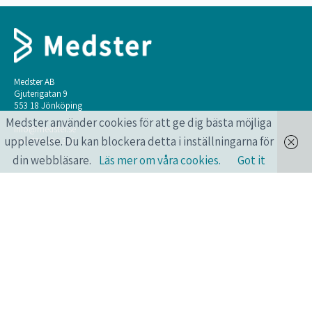
Medster AB
Gjuterigatan 9
553 18 Jönköping
Medster använder cookies för att ge dig bästa möjliga
info@medster.se
upplevelse. Du kan blockera detta i inställningarna för
+46 736 496 302
din webbläsare.
Läs mer om våra cookies.
Got it
ONLINEKURSER FÖR HÄLSO- OCH
SJUKVÅRDSPERSONAL.
Längtar du också efter att få lära dig mer? Har du också en pressad vardag?
Medster erbjuder smarta onlinekurser som du kan göra när du vill, var du
vill, året runt, alla dagar.