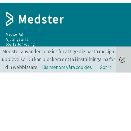
Medster AB
Gjuterigatan 9
553 18 Jönköping
Medster använder cookies för att ge dig bästa möjliga
info@medster.se
upplevelse. Du kan blockera detta i inställningarna för
+46 736 496 302
din webbläsare.
Läs mer om våra cookies.
Got it
ONLINEKURSER FÖR HÄLSO- OCH
SJUKVÅRDSPERSONAL.
Längtar du också efter att få lära dig mer? Har du också en pressad vardag?
Medster erbjuder smarta onlinekurser som du kan göra när du vill, var du
vill, året runt, alla dagar.