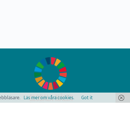
webbläsare.
Läs mer om våra cookies.
Got it
Medster arbetar aktivt med de Globala målen
och Agenda 2030, för en bättre vård och värld.