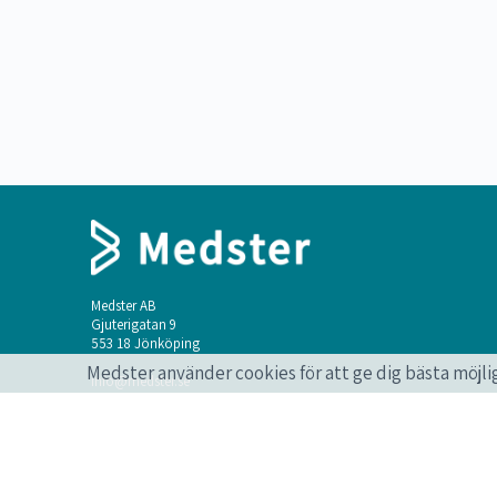
Medster AB
Gjuterigatan 9
553 18 Jönköping
Medster använder cookies för att ge dig bästa möjli
info@medster.se
+46 736 496 302