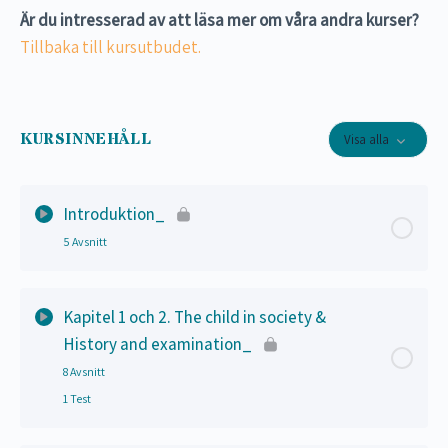
Är du intresserad av att läsa mer om våra andra kurser?
Tillbaka till kursutbudet.
KURSINNEHÅLL
Visa alla
Introduktion_
5 Avsnitt
Lektion Innehåll
0% Slutfört
0/5 Steps
Kapitel 1 och 2. The child in society &
History and examination_
Möt Kajsa – hjälper dig vid problem_
8 Avsnitt
1 Test
Medsters lärandemetod_