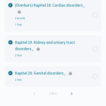
Lektion Innehåll
(Överkurs) Kapitel 18. Cardiac disorders_
Allergidiagnostik_
Quiz – Respiratory disorders_
2 Avsnitt
Quiz – Allergy_
7 Test
Bedöma barns andningsarbete_
Lektion Innehåll
0% Slutfört
0/2 Steps
Kapitel 19. Kidney and urinary tract
disorders_
Tolkning av barn-EKG_
2 Test
EKG – det basala_
Lektion Innehåll
Kapitel 20. Genital disorders_
EKG – patientfall_
1 Test
Omvårdnadsfall Njurbiopsi_
Introduktion barnkardiologi för sjuksköterskor_
Lektion Innehåll
1 AV 2
Quiz – Kidney and urinary tract disorders_
Barnkardiologi – Fall 1_