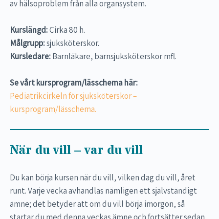
av hälsoproblem från alla organsystem.
Kurslängd:
Cirka 80 h.
Målgrupp:
sjuksköterskor.
Kursledare:
Barnläkare, barnsjuksköterskor mfl.
Se vårt kursprogram/lässchema här:
Pediatrikcirkeln för sjuksköterskor –
kursprogram/lässchema.
När du vill – var du vill
Du kan börja kursen när du vill, vilken dag du vill, året
runt. Varje vecka avhandlas nämligen ett självständigt
ämne; det betyder att om du vill börja imorgon, så
startar du med denna veckas ämne och fortsätter sedan