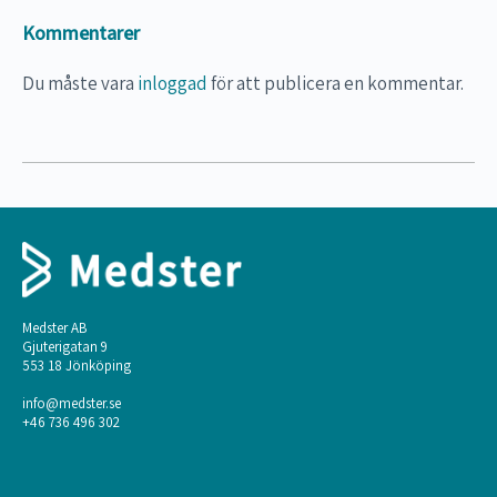
Quiz – genital disorders_
Kommentarer
Barnkardiologi – Fall 2_
Du måste vara
inloggad
för att publicera en kommentar.
Barnkardiologi – Fall 3_
Barnkardiologi – Fall 4_
Quiz – Cardiac disorders_
Medster AB
Gjuterigatan 9
553 18 Jönköping
info@medster.se
+46 736 496 302